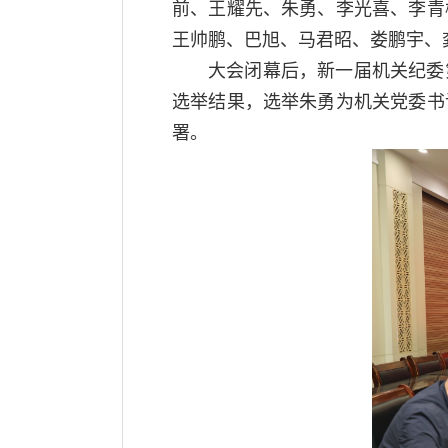
前、王耀先、朱勇、李光喜、李青
王帅鹏、巴旭、马君昭、娄鹏宇、
大会闭幕后，新一届机关纪委
选举结果，选举朱勇为机关党委书
署。