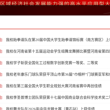
]
我校跆拳道队在第20届中国大学生跆拳道锦标赛（南方赛区）上
]
我校在河南省第十五届运动会学生组舞龙舞狮比赛暨河南省第四
]
我校学子斩获全国化工过程数字创新竞赛一等奖、二等奖
]
我校老年康乐门球队荣获平顶山市第36届“巾帼杯”门球赛亚军
]
我校在第三届全国大学生职业规划大赛河南省赛中再创佳绩
]
我校李圣普博士团队荣获第十七届中国商业联合会科学技术奖二
]
我校舞龙队在2026年中华龙狮大赛（黄石站）上获佳绩