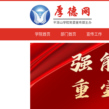
学院首页
部门首页
宣传工作