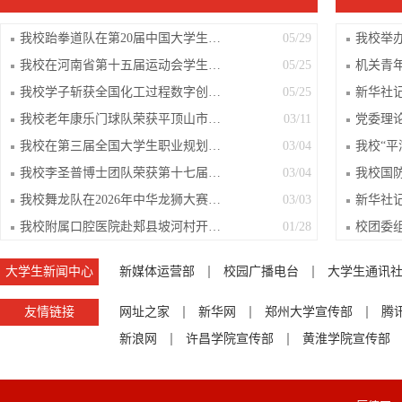
我校跆拳道队在第20届中国大学生跆拳道...
05/29
我校在河南省第十五届运动会学生组舞龙...
05/25
我校学子斩获全国化工过程数字创新竞赛...
05/25
我校老年康乐门球队荣获平顶山市第36届...
03/11
我校在第三届全国大学生职业规划大赛河...
03/04
我校李圣普博士团队荣获第十七届中国商...
03/04
我校舞龙队在2026年中华龙狮大赛（黄石...
03/03
我校附属口腔医院赴郏县坡河村开展帮扶...
01/28
大学生新闻中心
新媒体运营部
校园广播电台
大学生通讯
友情链接
网址之家
新华网
郑州大学宣传部
腾
新浪网
许昌学院宣传部
黄淮学院宣传部