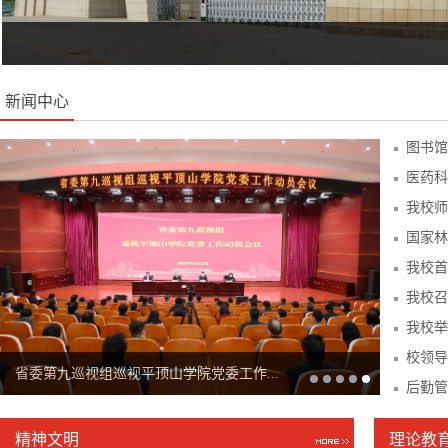
新闻中心
图书馆
医药科
我校师
国家林
我校首
我校召
我校举
校领导
学校召开2022年秋季学期工作会议
后勤管
精神文明
理论教